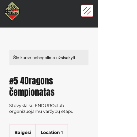
Šio kurso nebegalima užsisakyti.
#5 4Dragons
čempionatas
Stovykla su ENDUROclub
organizuojamu varžybų etapu
Baigėsi
B
Location 1