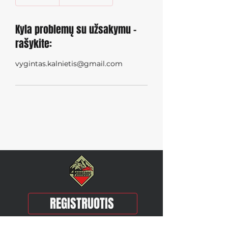
a
i
g
Kyla problemų su užsakymu -
ė
rašykite:
s
i
vygintas.kalnietis@gmail.com
REGISTRUOTIS