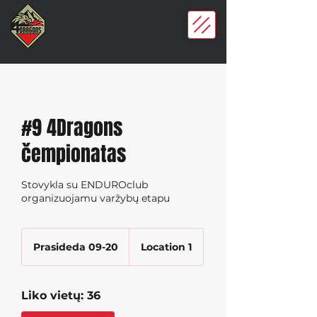
#9 4Dragons
čempionatas
Stovykla su ENDUROclub
organizuojamu varžybų etapu
Prasideda 09-20
P
Location 1
r
a
s
Liko vietų: 36
i