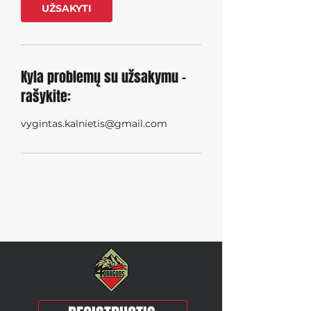
d
UŽSAKYTI
e
d
a
0
9
Kyla problemų su užsakymu -
-
rašykite:
2
0
vygintas.kalnietis@gmail.com