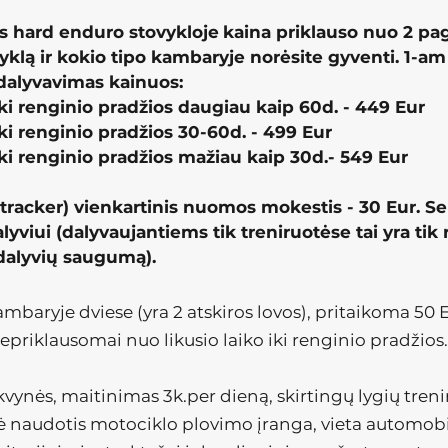
 hard enduro stovykloje
kaina priklauso nuo 2 pa
vyklą ir kokio tipo kambaryje norėsite gyventi. 1-
am 
dalyvavimas kainuos:
 iki renginio pradžios daugiau kaip 60d. - 449 Eur
iki renginio pradžios 30-60d.
- 499 Eur
 iki renginio pradžios mažiau kaip 30d.- 549 Eur
tracker) vienkartinis nuomos mokestis - 30 Eur. Sek
yviui (dalyvaujantiems tik treniruotėse tai yra t
 dalyvių saugumą).
baryje dviese (yra 2 atskiros lovos), pritaikoma 50 
epriklausomai nuo likusio laiko iki renginio pradžios
akvynės, maitinimas 3k.per dieną, skirtingų lygių tren
ė naudotis motociklo plovimo įranga, vieta automobi