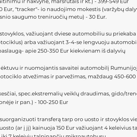
tinimu ir nakvyne, maršrutais ir kt.) - 399-549 Eur
0 Eur, "tracker"- io naudojimo mokestis (varžybų daly
nio saugumo treniruočių metu) - 30 Eur.
i stovyklos, važiuojant dviese automobiliu su prieka
tociklus) arba važiuojant 3-4-se lengvuoju automobi
aslaugą- apie 250-350 Eur kiekvienam iš dalyvių
 lėktuvu ir nuomojantis savaitei automobilį Rumunijo
motociklo atvežimas ir parvežimas, maždaug 450-600 
okesčiai, spec.ekstremalių veiklų draudimas, gido/tre
onėje ir pan.) - 100-250 Eur
suorganizuoti transferą tarp oro uosto ir stovyklos vie
sto (ar į jį) kainuoja 150 Eur važiuojant 4 keleivius
 iki 7 keleivių talpinančiu mikroautobusu.