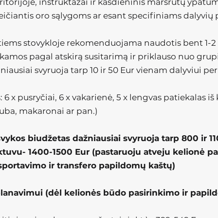
ritorijoje, instruktažai ir kasdieninis maršrutų ypatu
ičiantis oro sąlygoms ar esant specifiniams dalyvių
tiems stovykloje rekomenduojama naudotis bent 1-2 
amos pagal atskirą susitarimą ir priklauso nuo grup
iausiai svyruoja tarp 10 ir 50 Eur vienam dalyviui per
 6 x pusryčiai, 6 x vakarienė, 5 x lengvas patiekalas iš
iuba, makaronai ar pan.)
švykos biudžetas dažniausiai svyruoja tarp 800 ir
1
lėktuvu- 1400-1500 Eur (pastaruoju atveju kelionė p
nsportavimo ir transfero papildomų kaštų)
planavimui (dėl kelionės būdo pasirinkimo ir papi