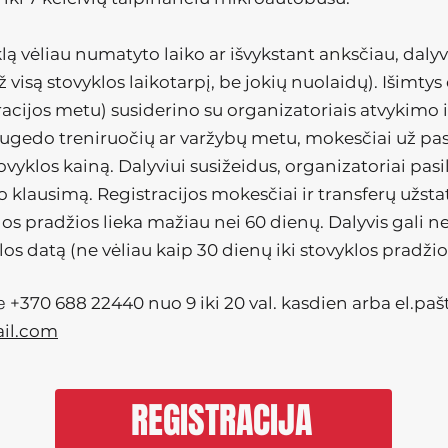
klą vėliau numatyto laiko ar išvykstant anksčiau, daly
 visą stovyklos laikotarpį, be jokių nuolaidų). Išimtys
tracijos metu) susiderino su organizatoriais atvykimo i
 sugedo treniruočių ar varžybų metu, mokesčiai už p
vyklos kainą. Dalyviui susižeidus, organizatoriai pasil
 klausimą. Registracijos mokesčiai ir transferų užsta
klos pradžios lieka mažiau nei 60 dienų. Dalyvis gali n
los datą (ne vėliau kaip 30 dienų iki stovyklos pradžio
te
+370 688 22440 nuo 9 iki 20 val. kasdien arba el.paš
ail.com
REGISTRACIJA