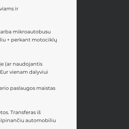
viams ir
ba arba mikroautobusu
liu + perkant motociklų
je (ar naudojantis
Eur vienam dalyviui
nerio paslaugos maistas
tos. Transferas iš
 talpinančiu automobiliu