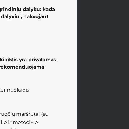
grindinių dalykų: kada
dalyviui, nakvojant
ikiklis yra privalomas
ik rekomenduojama
Eur nuolaida
.
iruočių maršrutai (su
lio ir motociklo