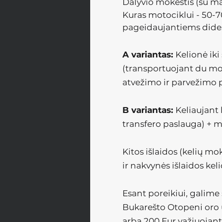
Dalyvio mokestis (su mai
Kuras motociklui - 50-7
pageidaujantiems dides
A variantas:
Kelionė ik
(transportuojant du mo
atvežimo ir parvežimo p
B variantas:
Keliaujant
transfero paslauga) + 
Kitos išlaidos (kelių m
ir nakvynės išlaidos keli
Esant poreikiui, galime 
Bukarešto Otopeni oro uo
arba 200 Eur važiuojant