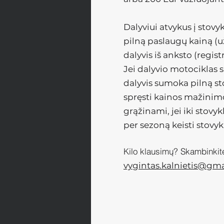
Dalyviui atvykus į stovy
pilną paslaugų kainą (už
dalyvis iš anksto (regis
Jei dalyvio motociklas
dalyvis sumoka pilną sto
spręsti kainos mažinimo
grąžinami, jei iki stovy
per sezoną keisti stovyk
Kilo klausimų? Skambinki
vygintas.kalnietis@gm