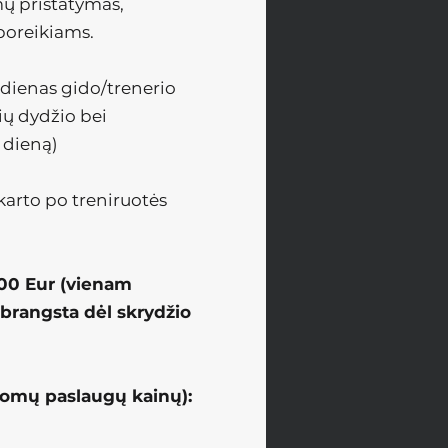
mų pristatymas,
 poreikiams.
dienas gido/trenerio
ių dydžio bei
 dieną)
 karto po treniruotės
100 Eur (vienam
abrangsta dėl skrydžio
ldomų paslaugų kainų):