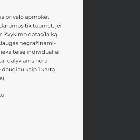
vis privalo apmokėti
 daromos tik tuomet, jei
r išvykimo datas/laiką.
aslaugas negrąžinami-
ieka teisę individualiai
tai dalyviams nėra
e daugiau kaip 1 kartą
s).
tu