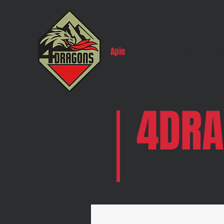
Apie
Kiek man tai kai
4DRA