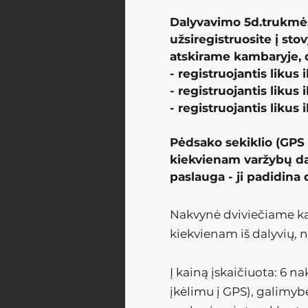
Dalyvavimo 5d.trukmės
užsiregistruosite į sto
atskirame kambaryje, 
- registruojantis likus
-
registruojantis likus 
- registruojantis likus
Pėdsako sekiklio (GPS 
kiekvienam varžybų dal
paslauga - ji padidina
Nakvynė dviviečiame kam
kiekvienam iš dalyvių, n
Į kainą įskaičiuota: 6 n
įkėlimu į GPS), galimyb