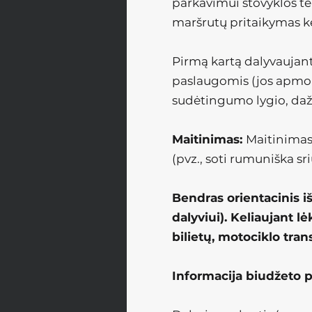
parkavimui stovyklos te
maršrutų pritaikymas ke
Pirmą kartą dalyvaujan
paslaugomis (jos apmok
sudėtingumo lygio, dažn
Maitinimas:
Maitinimas:
(pvz., soti rumuniška sr
Bendras orientacinis i
dalyviui). Keliaujant 
bilietų, motociklo tra
Informacija biudžeto 