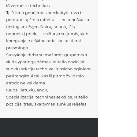
ištvermės ir technikos.
Jį išskiria gebėjimas perskaityti trasą ir
perduoti tą žinią raiteliui — ne teoriškai, o
tiesiog ant žvyro, šaknų ar uolų. Jis
nepuola į priekį — važiuoja su jumis, stebi,
koreguoja ir aiškina tada, kai tai tikrai
prasminga.
Stovykloje dirba su mažomis grupėmis ir
skiria ypatingą dėmesį raitelio pozicijai,
sunkių sekcijų technikai ir psichologiniam
pasirengimui tai, kas iš pirmo žvilgsnio
atrodo neįveikiama.
Kalba: lietuvių, anglų
Specializacija: techninės sekcijos, raitelio
pozicija, trasų skaitymas, sunkus reljefas