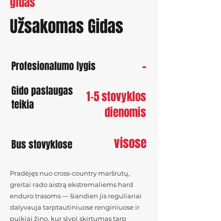
gidas
Užsakomas Gidas
-
Profesionalumo lygis
Gido paslaugas
1-5 stovyklos
teikia
dienomis
visose
Bus stovyklose
Pradėjęs nuo cross-country maršrutų,
greitai rado aistrą ekstremaliems hard
enduro trasoms — šiandien jis reguliariai
dalyvauja tarptautiniuose renginiuose ir
puikiai žino, kur slypi skirtumas tarp