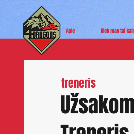
Apie
Kiek man tai kai
treneris
Užsako