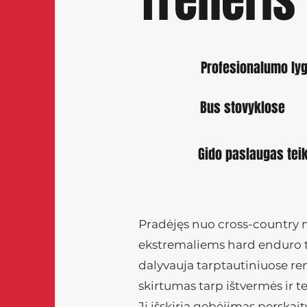
Treneris
Profesionalumo lyg
Bus stovyklose
Gido paslaugas tei
Pradėjęs nuo cross-country m
ekstremaliems hard enduro tr
dalyvauja tarptautiniuose reng
skirtumas tarp ištvermės ir t
Jį išskiria gebėjimas perskaity