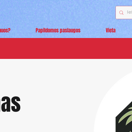
nuos?
Papildomos paslaugos
Vieta
mas