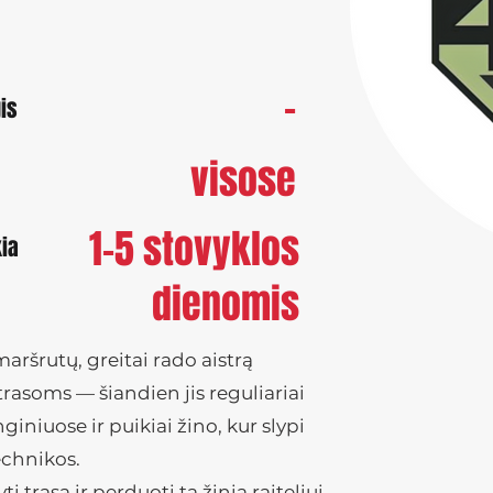
-
is
visose
1-5 stovyklos
kia
dienomis
aršrutų, greitai rado aistrą
asoms — šiandien jis reguliariai
iniuose ir puikiai žino, kur slypi
echnikos.
ti trasą ir perduoti tą žinią raiteliui