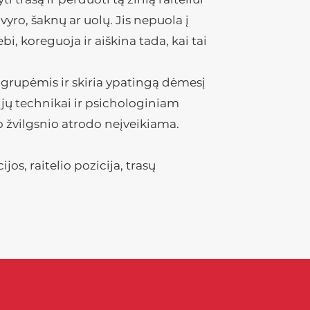
žvyro, šaknų ar uolų. Jis nepuola į
bi, koreguoja ir aiškina tada, kai tai
grupėmis ir skiria ypatingą dėmesį
cijų technikai ir psichologiniam
o žvilgsnio atrodo neįveikiama.
jos, raitelio pozicija, trasų