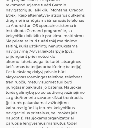
rekomenduojame turėti Garmin
navigatorių su laikikliu (Montana, Oregon,
Etrex). Kaip alternatyva- atsparus dulkėms,
drėgmei ir smūgiams išmanusis telefonas
su Android ar iOS operacine sistema ir
instaliuota Osmand programėle, su
kokybišku laikikliu ir patikimu maitinimu.
Šie prietaisai turi turėti tokį maitinimo
šaltinį, kuris užtikrintų nenutrūkstamą
navigavimą 7-8 val.laikotarpyje (pvz.,
prijungiant prie motociklo
akumuliatoriaus, galite turėti atsargines
keičiamas baterijas arba išorinę bateriją).
Pas kiekvieną dalyvį privalo būti
aktyvuotas roamingas telefone, telefonas
treniruočių metu visuomet turi būti
įjungtas ir pakrauta jo baterija. Naujokai
turės galimybę po poros dienų važinėjimo
su gidu/treneriu savarankiškai treniruotis
(jei turės pakankamai važinėjimo
kalnuose įgūdžių ir turės kokybiškus
navigacinius prietaisus, bei mokės jais
naudotis). Naujokams organizatoriai
paruošia lengvesnius maršrutus, todėl