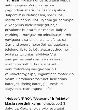
"Turistai"
- klasė, kurios rezultatai nebus
reitinguojami. Važiuojama bus
pagrindiniu maršrutu ir žalios spalvos
"kilpomis" (sudėtingesnių spec.ruožų
maršrute nebus). Važiuojama grupėmis po
2-5 dalyvius. Kiekvienoje grupėje
privaloma bus turėti ne mažiau kaip 2
tvarkingus navigavimo prietaisus (Garmin
navigatorių su laikikliu ar telefonus su
Osmand programėle). Jei naviguojama
telefonu, jis turės būti atsparus drėgmei ir
tvirtai pritvirtintas laikiklyje. Visi
navigavimo prietaisai privalės turėti
maitinimo šaltinį, kuris užtikrintų
nenutrūkstamą navigavimą 7-8
val.laikotarpyje (prijungiant prie motociklo
akumuliatoriaus arba turėti keičiamas
baterijas, išorinę bateriją). Turės būti
aktyvuotas roamingas telefone.
"Hobby", "PRO", "Veteranų" ir "eMoto"
klasių sportininkams
- grupės po 2-3
dalyvius. Kiekvieno dalyvio rezultatai