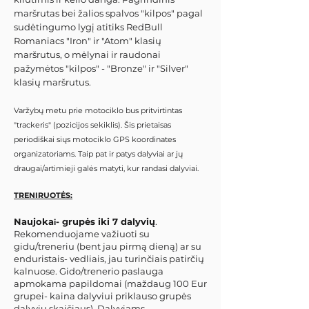
maršrutas bei žalios spalvos "kilpos" pagal
sudėtingumo lygį atitiks RedBull
Romaniacs "Iron" ir "Atom" klasių
maršrutus, o mėlynai ir raudonai
pažymėtos "kilpos" - "Bronze" ir "Silver"
klasių maršrutus.
Varžybų metu prie motociklo bus pritvirtintas
"trackeris" (pozicijos sekiklis). Šis prietaisas
periodiškai siųs motociklo GPS koordinates
organizatoriams. Taip pat ir patys dalyviai ar jų
draugai/artimieji galės matyti, kur randasi dalyviai.
TRENIRUOTĖS
:
Naujoka
-
grupės iki 7 dalyvių
.
i
Rekomenduojame važiuoti su
gidu/treneriu (bent jau pirmą dieną) ar su
enduristais- vedliais, jau turinčiais patirčių
kalnuose. Gido/trenerio paslauga
apmokama papildomai (maždaug 100 Eur
grupei- kaina dalyviui priklauso grupės
dalyvių skaičiaus). Dalyviams