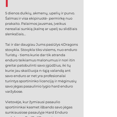
5 dienos dulkių, akmenų, upelių ir purvo.
Šalmas ir visa ekipiruotė- permirkę nuo
prakaito. Palaimos jausmas, įveikus
nerealiai sunkią įkalnę ar upelį su slidžiais
slenksčiais...
Tai ir dar daugiau Jums pasiūlys 4Dragons
stovykla. Stovykla tiks visiems, nuo enduro
Turistų - tiems kurie dar tik atranda
enduro teikiamus malonumus ir nori itin
greitai patobulinti savo įgūdžius, iki tų
kurie jau skaičiuoja n-tąją valandą ant
savo enduro ar net yra profesionalai
turintys sportininko licenciją ir mėginusių
savo jėgas pasaulinio lygio hard enduro
varžybose.
Vietovėje, kur žymiausi pasaulio
sportininkai kasmet išbando savo jėgas
sunkiausiose pasaulyje Hard Enduro