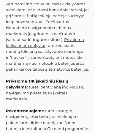
vertinami individualiai, tačiau dalyviams
suteikiami papildomi bonusiniai taškai, jei
grįžtama į finišą tokioje pačioje sudėtyje,
kaip buvo startuota. Prieš startus
išduodami navigatoriai su dienos
maršrutais (pagrindinis maršrutas ir
įvairaus sudėtingumo kilpos).
Privaloma
kiekvienam dalyviui
turėti veikiantį
mobilų telefoną su aktyvuotu roamingu
ir
"tracker"-į, sumontuotą ant motociklo ir
maitinamą nuo motociklo baterijos arba
pakankamos talpos alternatyvios baterijos.
Privaloma TIK įskaitinių klasių
dalyviams:
turėti bent vieną individualų
navigavimo prietaisą su įkeltais
maršrutais.
Rekomenduojame
turėti atsarginį
navigatorių arba bent jau telefoną su
pakankami didele baterija ar išorine
baterija ir instaliuota Osmand programėle.