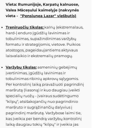
Vieta: Rumunijoje, Karpatų kalnuose,
Valea Măceșului kaimelyje (nakvynės
vieta -
"Pensiunea Lazar" viešbutis)
Treniruočių tikslas:
kalnų (ekstremalaus,
hard-) enduro įgūdžių lavinimas ir
tobulinimas, supažindinimas varžybų
formatu ir strategijomis, vietove. Puikios
atostogos, pageidaujantiems aktyvaus
laisvalaikio ir ekstremalių pramogų.
Varžybų tikslas:
asmeninių gebėjimų
įvertinimas, įgūdžių lavinimas ir
tobulinimas ribinių apkrovų sąlygomis.
Per kontrolinį laiką pravažiuoti pagrindinį
maršrutą (liasoną) ir kuo daugiau įveikti
specialių ruožų - įvairaus sudėtingumo
"kilpų", atsišakojančių nuo pagrindinio
maršruto ir sugrąžinančių dalyvius į
pagrindinį maršrutą. Varžybose laimi tie,
kas įveikia per bendrą varžybų kontrolinį
laiką daugiau tokių "kilpų" ir įveikia jas