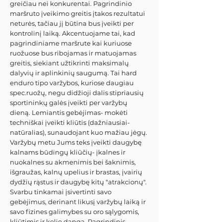
greičiau nei konkurentai. Pagrindinio
maršruto įveikimo greitis įtakos rezultatui
neturės, tačiau jį būtina bus įveikti per
kontrolinį laiką. Akcentuojame tai, kad
pagrindiniame maršrute kai kuriuose
ruožuose bus ribojamas ir matuojamas
greitis, siekiant užtikrinti maksimalų
dalyvių ir aplinkinių saugumą. Tai hard
enduro tipo varžybos, kuriose daugiau
spec.ruožų, negu didžioji dalis stipriausių
sportininkų galės įveikti per varžybų
dieną. Lemiantis gebėjimas- mokėti
techniškai įveikti kliūtis (dažniausiai-
natūralias), sunaudojant kuo mažiau jėgų.
Varžybų metu Jums teks įveikti daugybę
kalnams būdingų kliūčių- įkalnes ir
nuokalnes su akmenimis bei šaknimis,
išgraužas, kalnų upelius ir brastas, įvairių
dydžių rąstus ir daugybę kitų "atrakcionų".
Svarbu tinkamai įsivertinti savo
gebėjimus, derinant likusį varžybų laiką ir
savo fizines galimybes su oro sąlygomis,
kliūtimis ir kelio danga. Pagrindinis