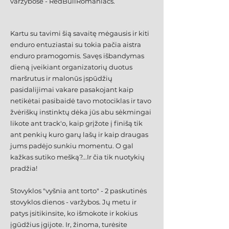
varžybose -
RedBullRomaniacs
.
Kartu su tavimi šią savaitę mėgausis ir kiti
enduro entuziastai su tokia pačia aistra
enduro pramogomis. Savęs išbandymas
dieną įveikiant organizatorių duotus
maršrutus ir malonūs įspūdžių
pasidalijimai vakare pasakojant kaip
netikėtai pasibaidė tavo motociklas ir tavo
žvėriškų instinktų dėka jūs abu sėkmingai
likote ant track'o, kaip grįžote į finišą tik
ant penkių kuro garų lašų ir kaip draugas
jums padėjo sunkiu momentu. O gal
kažkas sutiko mešką?...Ir čia tik nuotykių
pradžia!
Stovyklos "vyšnia ant torto" - 2 paskutinės
stovyklos dienos - varžybos. Jų metu ir
patys įsitikinsite, ko išmokote ir kokius
įgūdžius įgijote. Ir, žinoma, turėsite