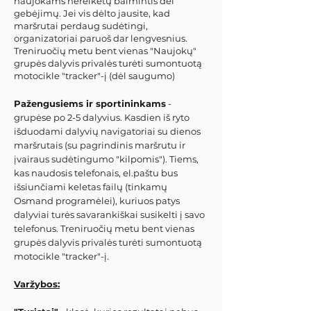
naujokams nereikėtų baimintis dėl
gebėjimų. Jei vis dėlto jausite, kad
maršrutai perdaug sudėtingi,
organizatoriai paruoš dar lengvesnius.
Treniruočių metu bent vienas "Naujokų"
grupės dalyvis privalės turėti sumontuotą
motocikle "tracker"-į (dėl saugumo)
Pažengusiems ir sportininkams
-
grupėse po 2-5 dalyvius. Kasdien iš ryto
išduodami dalyvių navigatoriai su dienos
maršrutais (su pagrindinis maršrutu ir
įvairaus sudėtingumo "kilpomis"). Tiems,
kas naudosis telefonais, el.paštu bus
išsiunčiami keletas failų (tinkamų
Osmand programėlei), kuriuos patys
dalyviai turės savarankiškai susikelti į savo
telefonus. Treniruočių metu bent vienas
grupės dalyvis privalės turėti sumontuotą
motocikle "tracker"-į.
Varžybos: