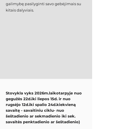
galimybę pasilyginti savo gebėjimais su
kitais dalyviais.
Stovykla vyks 2026m.laikotarpyje nuo
gegužės 22d.iki liepos 15d. ir nuo
rugsėjo 12d.iki spalio 24d.kiekvieną
savaitę - savaitiniu ciklu- nuo
šeštadienio ar sekmadienio iki sek.
savaitės penktadienio ar šeštadienio)