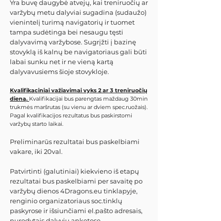
Yra buvę daugybė atvejų, kai treniruočių ar
varžybų metu dalyviai sugadina (sudaužo)
vienintelį turimą navigatorių ir tuomet
tampa sudėtinga bei nesaugu tęsti
dalyvavimą varžybose. Sugrįžti į bazinę
stovyklą iš kalnų be navigatoriaus gali būti
labai sunku net ir ne vieną kartą
dalyvavusiems šioje stovykloje.
Kvalifikaciniai važiavimai vyks 2 ar 3 treniruočių
dieną.
Kvalifikacijai bus parengtas maždaug 30min
trukmės maršrutas (su vienu ar dviem spec.ruožais).
Pagal kvalifikacijos rezultatus bus paskirstomi
varžybų starto laikai.
Preliminarūs rezultatai bus paskelbiami
vakare, iki 20val.
Patvirtinti (galutiniai) kiekvieno iš etapų
rezultatai bus paskelbiami per savaitę po
varžybų dienos 4Dragons.eu tinklapyje,
renginio organizatoriaus soc.tinklų
paskyrose ir išsiunčiami el.pašto adresais,
nurodytais dalyvių anketose.