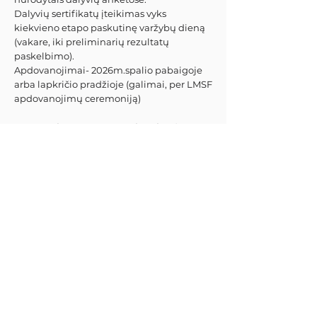
Dalyvių sertifikatų įteikimas vyks
kiekvieno etapo paskutinę varžybų dieną
(vakare, iki preliminarių rezultatų
paskelbimo).
Apdovanojimai- 2026m.spalio pabaigoje
arba lapkričio pradžioje (galimai, per LMSF
apdovanojimų ceremoniją)
Atvykęs į stovyklą, dalyvis privalės
pateikti apžiūrai:
galiojantį sveikatos
draudimą tinkantį ekstremaliam sportui,
techniškai tvarkingą motociklą, pilnas
kūno apsaugas, 2 l ar didesnę geriamo
vandens gertuvę, pirmos pagalbos rinkinį,
degtukus/žiebtuvėlį, bazinį motociklo
remonto įrankių komplektą, pilnai įkrautą
telefoną (jei telefonas nėra atsparus
drėgmei ir dulkėms, jis turės būti
patikimai apsaugotas nuo drėgmės
poveikio papildomu futliaru ar specialiu
maišeliu), buksyravimo virvę.