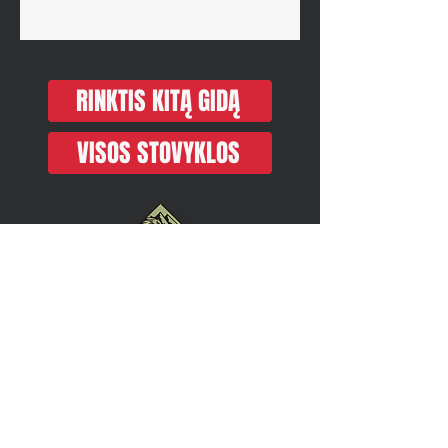
RINKTIS KITĄ GIDĄ
VISOS STOVYKLOS
REGISTRUOTIS
Skambučius priimame 9-20 val.