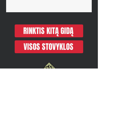
RINKTIS KITĄ GIDĄ
VISOS STOVYKLOS
REGISTRUOTIS
Skambučius priimame 9-20 val.