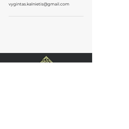
vygintas.kalnietis@gmail.com
REGISTRUOTIS
Skambučius priimame 9-20 val.