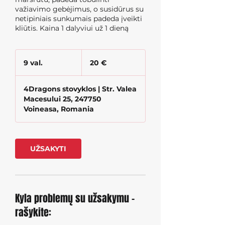
važiavimo gebėjimus, o susidūrus su
netipiniais sunkumais padeda įveikti
kliūtis. Kaina 1 dalyviui už 1 dieną
20
eurų
9 val.
9
20 €
v
a
4Dragons stovyklos | Str. Valea
l
Macesului 25, 247750
.
Voineasa, Romania
UŽSAKYTI
Kyla problemų su užsakymu -
rašykite: