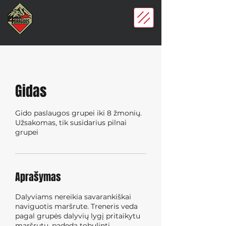
Gidas
Gido paslaugos grupei iki 8 žmonių.
Užsakomas, tik susidarius pilnai
grupei
Aprašymas
Dalyviams nereikia savarankiškai
naviguotis maršrute. Treneris veda
pagal grupės dalyvių lygį pritaikytu
maršrutu, padeda tobulinti