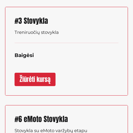
#3 Stovykla
Treniruočių stovykla
Baigėsi
Žiūrėti kursą
#6 eMoto Stovykla
Stovykla su eMoto varžybų etapu