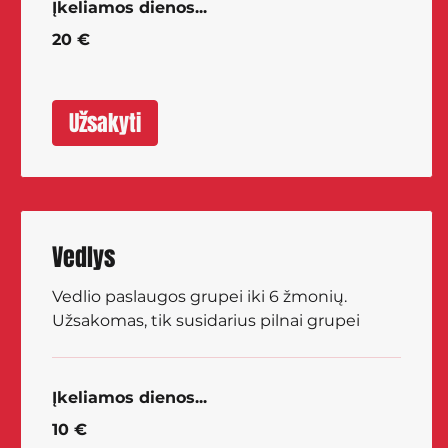
Įkeliamos dienos...
20
20 €
eurų
Užsakyti
Vedlys
Vedlio paslaugos grupei iki 6 žmonių.
Užsakomas, tik susidarius pilnai grupei
Įkeliamos dienos...
10
10 €
eurų