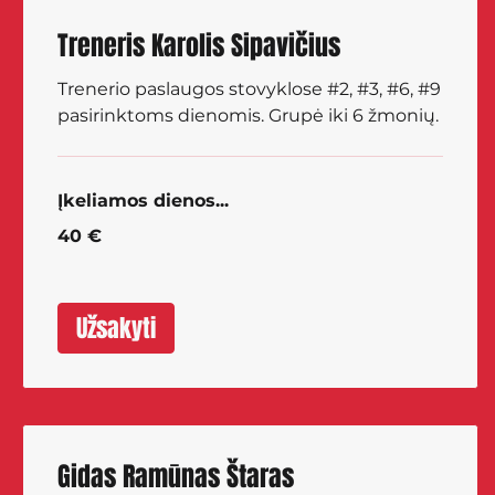
Treneris Karolis Sipavičius
Trenerio paslaugos stovyklose #2, #3, #6, #9
pasirinktoms dienomis. Grupė iki 6 žmonių.
Įkeliamos dienos...
40
40 €
eurų
Užsakyti
Gidas Ramūnas Štaras