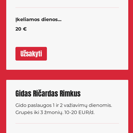
Įkeliamos dienos...
20
20 €
eurų
Užsakyti
Gidas Ričardas Rimkus
Gido paslaugos 1 ir 2 važiavimų dienomis.
Grupės iki 3 žmonių. 10-20 EUR/d.