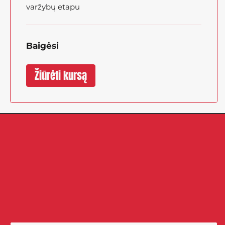
varžybų etapu
Baigėsi
Žiūrėti kursą