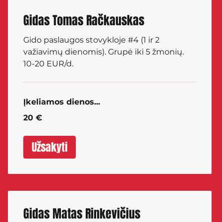
Gidas Tomas Račkauskas
Gido paslaugos stovykloje #4 (1 ir 2
važiavimų dienomis). Grupė iki 5 žmonių.
10-20 EUR/d.
Įkeliamos dienos...
20
20 €
eurų
Užsakyti
Gidas Matas Rinkevičius