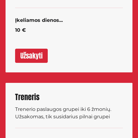
Įkeliamos dienos...
10
10 €
eurų
Užsakyti
Treneris
Trenerio paslaugos grupei iki 6 žmonių.
Užsakomas, tik susidarius pilnai grupei