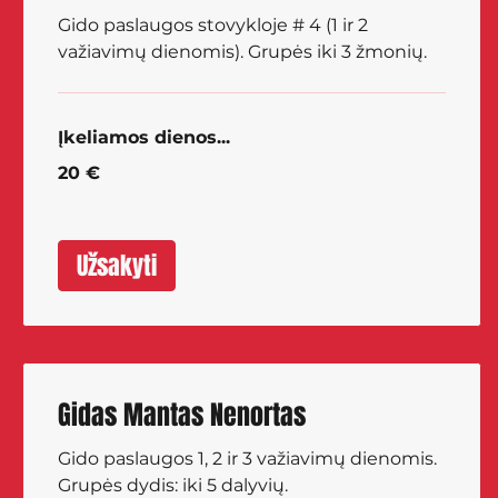
Gido paslaugos stovykloje # 4 (1 ir 2
važiavimų dienomis). Grupės iki 3 žmonių.
Įkeliamos dienos...
20
20 €
eurų
Užsakyti
Gidas Mantas Nenortas
Gido paslaugos 1, 2 ir 3 važiavimų dienomis.
Grupės dydis: iki 5 dalyvių.