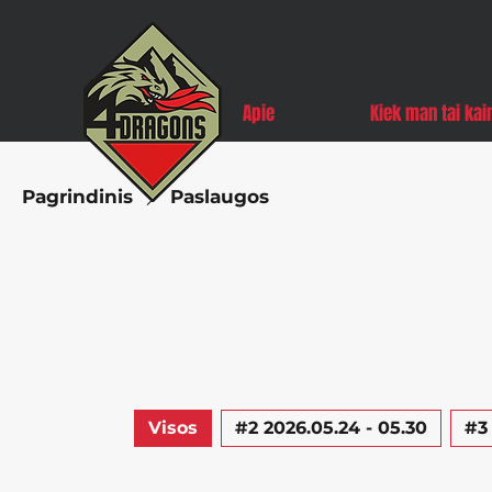
Apie
Kiek man tai kai
Pagrindinis
Paslaugos
Visos
#2 2026.05.24 - 05.30
#3 