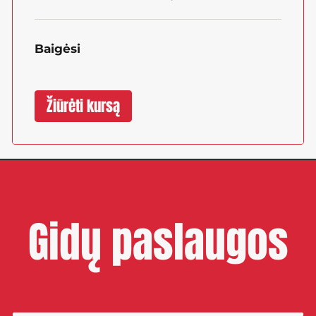
Baigėsi
Žiūrėti kursą
Gidų paslaugos