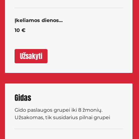
Įkeliamos dienos...
10
10 €
eurų
Užsakyti
Gidas
Gido paslaugos grupei iki 8 žmonių.
Užsakomas, tik susidarius pilnai grupei