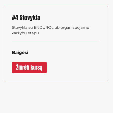
#4 Stovykla
Stovykla su ENDUROclub organizuojamu
varžybų etapu
Baigėsi
Žiūrėti kursą