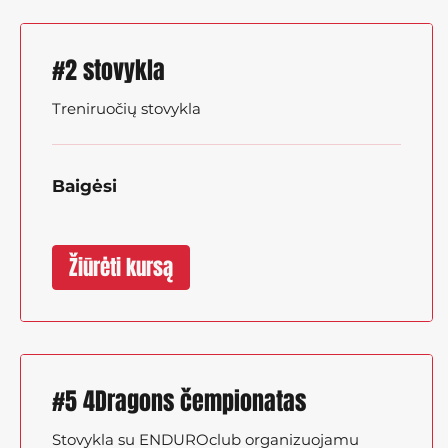
#2 stovykla
Treniruočių stovykla
Baigėsi
Žiūrėti kursą
#5 4Dragons čempionatas
Stovykla su ENDUROclub organizuojamu