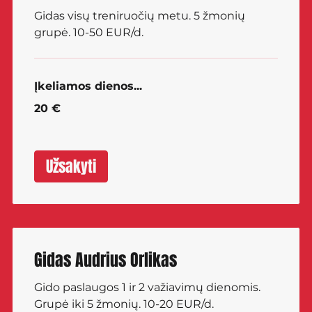
Gidas visų treniruočių metu. 5 žmonių
grupė. 10-50 EUR/d.
Įkeliamos dienos...
20
20 €
eurų
Užsakyti
Gidas Audrius Orlikas
Gido paslaugos 1 ir 2 važiavimų dienomis.
Grupė iki 5 žmonių. 10-20 EUR/d.