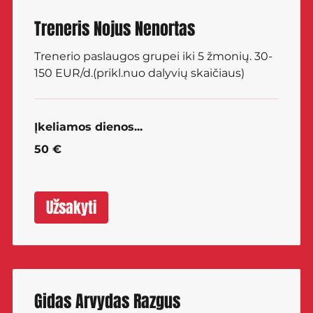
Treneris Nojus Nenortas
Trenerio paslaugos grupei iki 5 žmonių. 30-
150 EUR/d.(prikl.nuo dalyvių skaičiaus)
Įkeliamos dienos...
50
50 €
eurų
Užsakyti
Gidas Arvydas Razgus