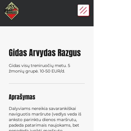
Gidas Arvydas Razgus
Gidas visų treniruočių metu. 5
žmonių grupė. 10-50 EUR/d.
Aprašymas
Dalyviams nereikia savarankiškai
naviguotis maršrute (vedlys veda iš
anksto parinktu dienos maršrutu,
padeda patarimais naujokams, bet
nepadeda įveikti maršruto