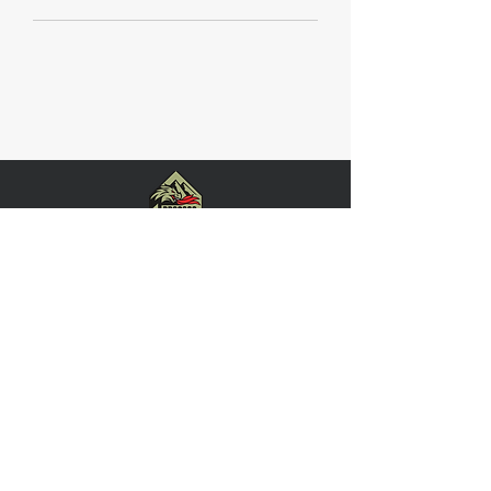
REGISTRUOTIS
Skambučius priimame 9-20 val.
Naujienas sekite: