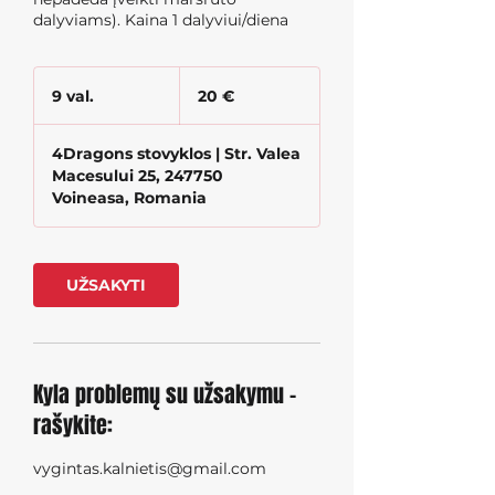
dalyviams). Kaina 1 dalyviui/diena
20
eurų
9 val.
9
20 €
v
a
4Dragons stovyklos | Str. Valea
l
Macesului 25, 247750
.
Voineasa, Romania
UŽSAKYTI
Kyla problemų su užsakymu -
rašykite:
vygintas.kalnietis@gmail.com