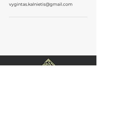
vygintas.kalnietis@gmail.com
REGISTRUOTIS
Skambučius priimame 9-20 val.