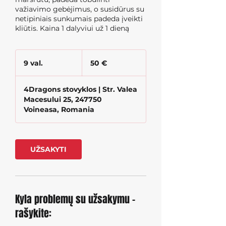
važiavimo gebėjimus, o susidūrus su
netipiniais sunkumais padeda įveikti
kliūtis. Kaina 1 dalyviui už 1 dieną
50
eurų
9 val.
9
50 €
v
a
4Dragons stovyklos | Str. Valea
l
Macesului 25, 247750
.
Voineasa, Romania
UŽSAKYTI
Kyla problemų su užsakymu -
rašykite: